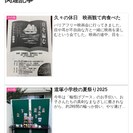
久々の休日 映画観て肉食べた
その他
バリアフリー映画会に行ってきました。
目や耳が不自由な方と一緒に映画を楽し
むという会でした。映画の途中、目を閉
じてみました。耳をふさいでみました。
風景や音を想像するのは本を読んでいる
ような感覚で、ストーリーに広がりさえ
感じました。そして、映画...
道塚小学校の夏祭り2025
その他
今年は「輪投げブース」のお手伝い。お
子さんたちの真剣なまなざしに癒されな
がら、約2時間の輪っか拾い、やり遂げま
した😊