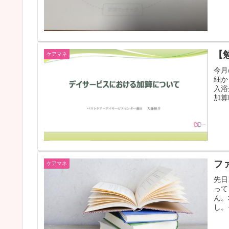
ケアマネ
今月
細か
入浴
加算
フ
ケアマネ
先日
って
ん。
し。