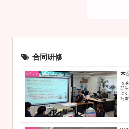
合同研修
本
ケアマネ
地域
開催
にく
た事