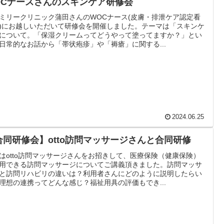
OCナースさんのスキンケア研修会
ミリークリニック蒲田さんのWOCナース(皮膚・排泄ケア認定看
)にお越しいただいて研修会を開催しました。テーマは「スキンケ
について。「保湿クリームってどうやって塗ってますか？」とい
日常的なお話から「帯状疱疹」や「褥瘡」に関する...
2024.06.25
合同研修会】otto訪問マッサージさんと合同研修
はotto訪問マッサージさんをお招きして、医療保険（健康保険）
用できる訪問マッサージについてご講義頂きました。訪問マッサ
と訪問リハビリの違いは？利用者さんにどのように説明したらい
理想の連携ってどんな感じ？福祉用具の評価もでき...