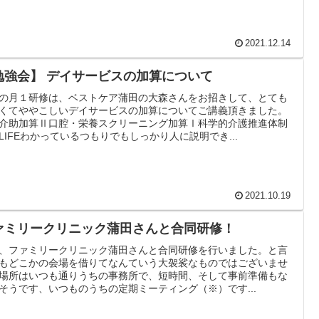
2021.12.14
【勉強会】 デイサービスの加算について
の月１研修は、ベストケア蒲田の大森さんをお招きして、とても
くてややこしいデイサービスの加算についてご講義頂きました。
介助加算Ⅱ口腔・栄養スクリーニング加算Ⅰ科学的介護推進体制
LIFEわかっているつもりでもしっかり人に説明でき...
2021.10.19
ァミリークリニック蒲田さんと合同研修！
、ファミリークリニック蒲田さんと合同研修を行いました。と言
もどこかの会場を借りてなんていう大袈裟なものではございませ
場所はいつも通りうちの事務所で、短時間、そして事前準備もな
そうです、いつものうちの定期ミーティング（※）です...