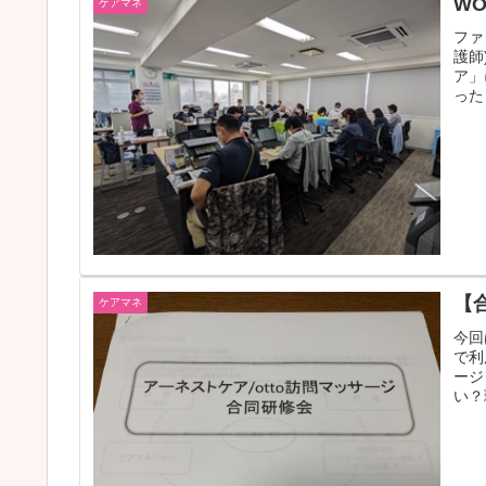
W
ケアマネ
ファ
護師
ア」
った
【
ケアマネ
今回
で利
ージ
い？