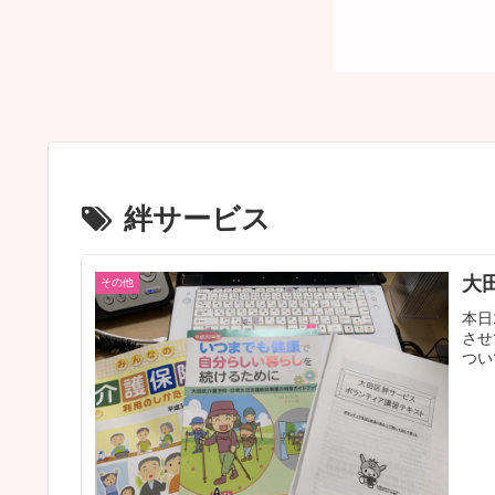
絆サービス
大
その他
本日
させ
つい